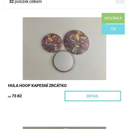
32
položek celkem
NOVINKA
Originální ilustrace z dílny Adama Winsora. Rozměry: Malé 56
mm Velké 75 mm
TIP
Dostupnost:
Skladem
Kód:
393/MAL
Značka:
Hoopeto
HULA HOOP KAPESNÍ ZRCÁTKO
75 Kč
DETAIL
od
Už jste objevili kouzlo Hoop wax (vosku na obruče)? Už nikdy