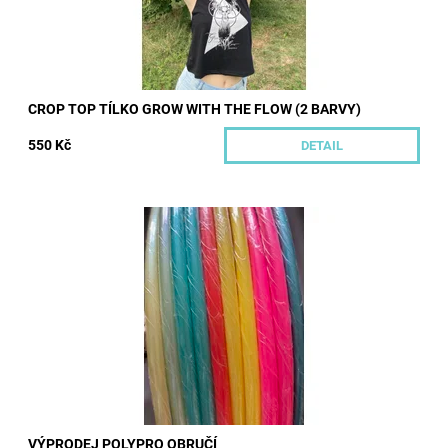
CROP TOP TÍLKO GROW WITH THE FLOW (2 BARVY)
550 Kč
DETAIL
Výprodej skladových polypro obručí pro pokročilé. K odeslání
pouze po jednom kusu. U těchto obručí není možné měnit barvu
ani rozměr. Ihned lze...
Dostupnost:
Skladem
Kód:
573/POL6
Značka:
Hoopeto
VÝPRODEJ POLYPRO OBRUČÍ