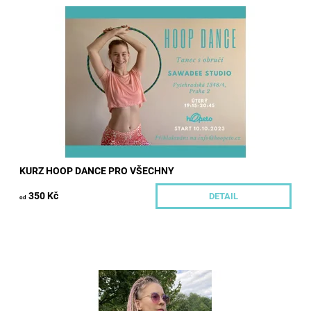
Přijďte si vyzkoušet něco nového, co si možná ještě mlhavě
pamatujete z dětství jako obyčejnou plastovou obruč. Točit
může úplně každý. Bez ohledu...
Dostupnost:
Momentálně nedostupné
Kód:
561/JED
Značka:
Hoopeto
KURZ HOOP DANCE PRO VŠECHNY
350 Kč
DETAIL
od
Dámské bavlněné triko s výraznými rukávy a kulatým
výstřihem. Na triku najdete autorský potisk. Trika jsou
dostupná ve dvou barvách a několika...