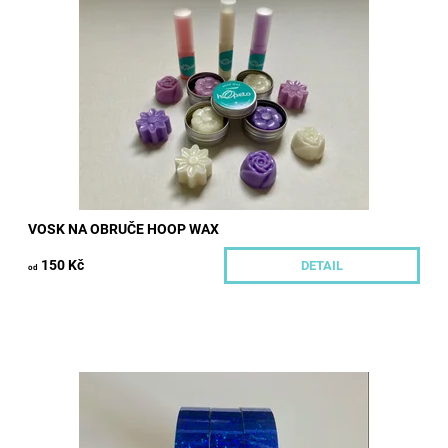
nebudete muset řešit, jestli se vám vnitřní grip hodí k pásce na
obruči nebo máte z 3M...
Dostupnost:
Skladem
Kód:
81/BEZ
Značka:
Hoopeto
VOSK NA OBRUČE HOOP WAX
150 Kč
DETAIL
od
Třpytivě lesklé dekorativní pásky ke zdobení převážně obručí,
ale i dalších gymnastických či cirkusových potřeb. Tyto úžasné
holografické pásky...
Dostupnost:
Skladem