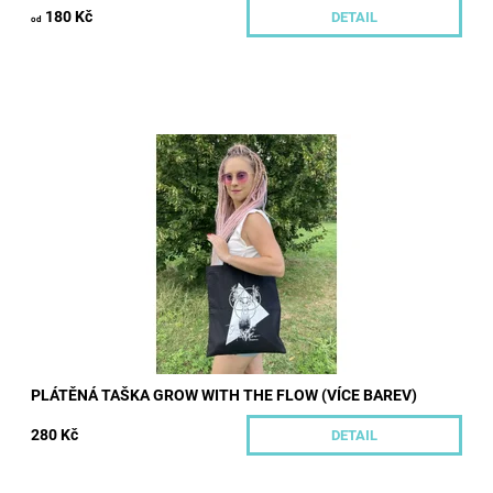
180 Kč
DETAIL
od
Bavlněná plátěná taška s dlouhými uchy s autorským potiskem
ve třech barvách.
Dostupnost:
Skladem
Kód:
510/CER
Značka:
Hoopeto
PLÁTĚNÁ TAŠKA GROW WITH THE FLOW (VÍCE BAREV)
280 Kč
DETAIL