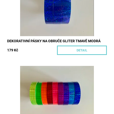
Kód:
560/GLI
Značka:
Hoopeto
DEKORATIVNÍ PÁSKY NA OBRUČE GLITER TMAVĚ MODRÁ
179 Kč
DETAIL
Krásné lesklé dekorativní pásky ke zdobení převážně obručí, ale
i dalších gymnastických či cirkusových potřeb. Tyto pásky mají
lesklý hranolový...
Dostupnost:
Skladem
Kód:
237/CER
Značka:
Hoopeto