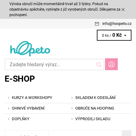
Výroba obručí může momentálně trvat až 3 týdny. Pokud na
objednávku spěcháte, vybírejte z již vyrobených obručí. Děkujeme za
pochopení.
info
@
hoopeto.cz
0 Kč
0 ks /
E-SHOP
KURZY A WORKSHOPY
SKLADEM K ODESLÁNÍ
OHNIVÉ VYBAVENÍ
OBRUČE NA HOOPING
DOPLŇKY
VÝPRODEJ SKLADU