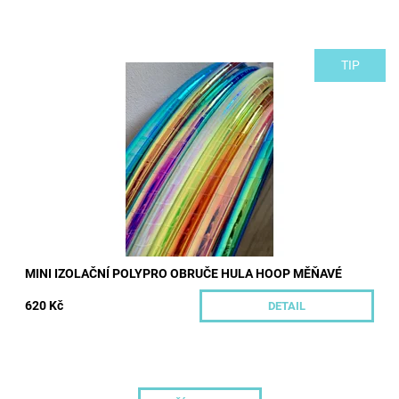
TIP
Mini polypro obruče, ideální pro manipulaci a izolaci. K dispozici
ve třech velikostech, osmi barvách a dvou průměrech trubky.
Dostupnost:
Skladem
Kód:
489/PSY4
Značka:
Hoopeto
MINI IZOLAČNÍ POLYPRO OBRUČE HULA HOOP MĚŇAVÉ
620 Kč
DETAIL