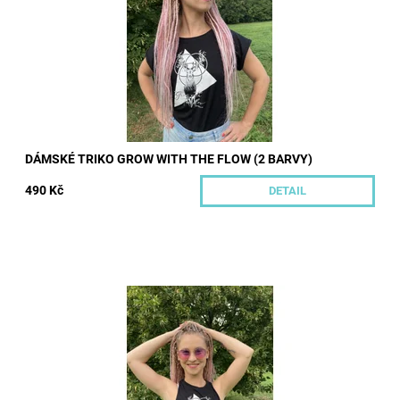
Dostupnost:
Skladem
Kód:
522/BIL
Značka:
Hoopeto
DÁMSKÉ TRIKO GROW WITH THE FLOW (2 BARVY)
490 Kč
DETAIL
Lehký bavlněný Crop top bez rukávů s boxerskými zády s
autorským potiskem ve dvou barvách a více velikostech.
Dostupnost:
Skladem
Kód:
516/BIL
Značka:
Hoopeto