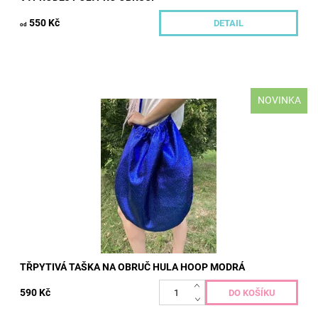
550 Kč
DETAIL
od
NOVINKA
Obal na obruč z lesklé pevné látky. Vhodný pro obruče do 60 cm
nebo cestovní obruče stočené napůl. Tašku lze nosit na rameni
jako kabelku nebo...
Dostupnost:
Skladem
Kód:
534
TŘPYTIVÁ TAŠKA NA OBRUČ HULA HOOP MODRÁ
590 Kč