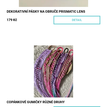
DEKORATIVNÍ PÁSKY NA OBRUČE PRISMATIC LENS
179 Kč
DETAIL
Copánkové gumičky z kanekalonu ozdobí každý účes.
Dostupnost:
Skladem
Kód:
580/UNI2
COPÁNKOVÉ GUMIČKY RŮZNÉ DRUHY