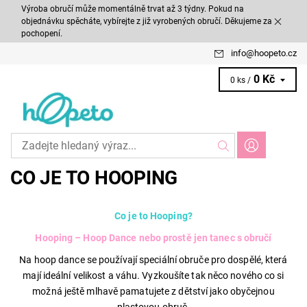
Výroba obručí může momentálně trvat až 3 týdny. Pokud na
objednávku spěcháte, vybírejte z již vyrobených obručí. Děkujeme za
pochopení.
info
@
hoopeto.cz
0 Kč
0 ks /
CO JE TO HOOPING
Co je to Hooping?
Hooping – Hoop Dance nebo prostě jen tanec s obručí
Na hoop dance se používají speciální obruče pro dospělé, která
mají ideální velikost a váhu. Vyzkoušíte tak něco nového co si
možná ještě mlhavě pamatujete z dětství jako obyčejnou