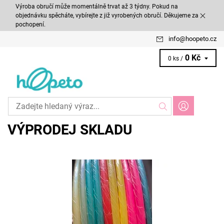
Výroba obručí může momentálně trvat až 3 týdny. Pokud na
objednávku spěcháte, vybírejte z již vyrobených obručí. Děkujeme za
pochopení.
info
@
hoopeto.cz
0 Kč
0 ks /
VÝPRODEJ SKLADU
Výprodej skladových polypro obručí pro pokročilé. K odeslání
pouze po jednom kusu. U těchto obručí není možné měnit barvu
ani rozměr. Ihned lze...
Dostupnost:
Skladem
Kód:
573/POL6
Značka:
Hoopeto