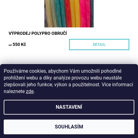
VÝPRODEJ POLYPRO OBRUČÍ
550 Kč
DETAIL
od
Používáme cookies, abychom Vám umožnili pohodlné
prohlížení webu a díky analýze provozu webu neustále
zlepšovali jeho funkce, výkon a použitelnost. Více informací
naleznete
zde
.
2026 © Hoopeto, všechna práva vyhrazena
NASTAVENÍ
Vytvořil Shoptet
SOUHLASÍM