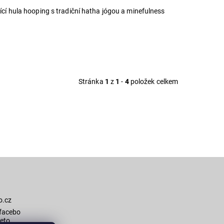
jící hula hooping s tradiční hatha jógou a minefulness
Stránka
1
z
1
-
4
položek celkem
o.cz
facebo
eto