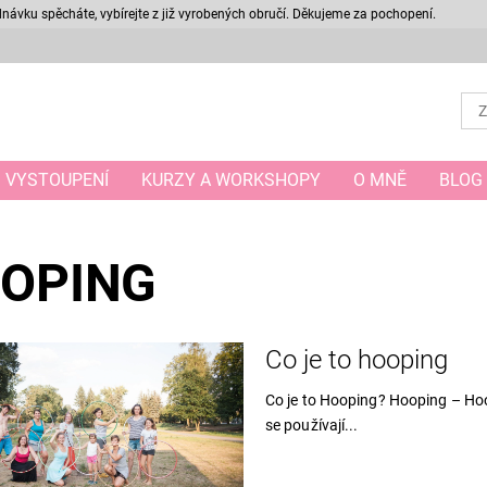
ávku spěcháte, vybírejte z již vyrobených obručí. Děkujeme za pochopení.
VYSTOUPENÍ
KURZY A WORKSHOPY
O MNĚ
BLOG
OPING
Co je to hooping
Co je to Hooping? Hooping – Ho
se používají...