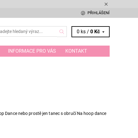
PŘIHLÁŠENÍ
0 ks /
0 Kč
INFORMACE PRO VÁS
KONTAKT
op Dance nebo prostě jen tanec s obručí Na hoop dance