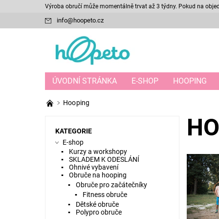
Výroba obručí může momentálně trvat až 3 týdny. Pokud na objedn
info
@
hoopeto.cz
ÚVODNÍ STRÁNKA
E-SHOP
HOOPING
Hooping
HO
KATEGORIE
E-shop
Kurzy a workshopy
SKLADEM K ODESLÁNÍ
Ohnivé vybavení
Obruče na hooping
Obruče pro začátečníky
Fitness obruče
Dětské obruče
Polypro obruče