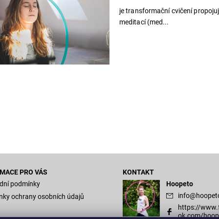
je transformační cvičení propoju
meditací (med...
MACE PRO VÁS
KONTAKT
dní podmínky
Hoopeto
info
@
hoopet
ky ochrany osobních údajů
https://www.
ok.com/hoop