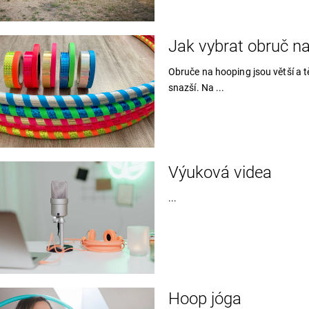
Jak vybrat obruč n
Obruče na hooping jsou větší a tě
snazší. Na ...
Výuková videa
...
Hoop jóga