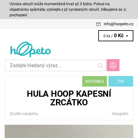
Výroba obručí může momentálně trvat až 3 týdny. Pokud na
objednávku spěcháte, vybírejte z již vyrobených obručí. Děkujeme za
pochopení.
info
@
hoopeto.cz
0 Kč
0 ks /
NOVINKA
TIP
HULA HOOP KAPESNÍ
ZRCÁTKO
Zvolte variantu
Hoopeto