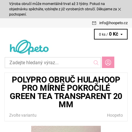
Výroba obručí může momentálně trvat až 3 týdny. Pokud na
objednávku spěcháte, vybírejte z již vyrobených obručí. Děkujeme za
pochopení.
info
@
hoopeto.cz
0 Kč
0 ks /
POLYPRO OBRUČ HULAHOOP
PRO MÍRNĚ POKROČILÉ
GREEN TEA TRANSPARENT 20
MM
Zvolte variantu
Hoopeto