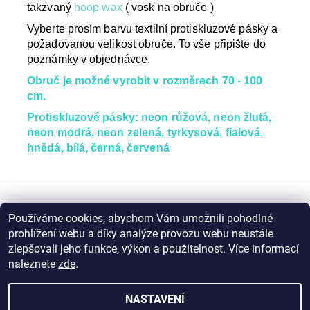
takzvaný
hoop wax
( vosk na obruče )
Vyberte prosím barvu textilní protiskluzové pásky a
požadovanou velikost obruče. To vše připište do
poznámky v objednávce.
Obruč je možné vyrobit v rozměrech 70 - 100
cm.
Protiskluzové pásky: neon růžová, neon žlutá,
neon modrá, neon zelená, tyrkysová, fialová,
hnědá, bílá, černá, červená
Používáme cookies, abychom Vám umožnili pohodlné
prohlížení webu a díky analýze provozu webu neustále
Buďte první, kdo napíše příspěvek k této položce.
zlepšovali jeho funkce, výkon a použitelnost. Více informací
Přidat komentář
naleznete
zde
.
NASTAVENÍ