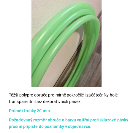
Těžší polypro obruče pro mírně pokročilé i začátečníky holé,
transparentní bez dekorativních pásek.
Průměr trubky 20 mm.
Požadovaný rozměr obruče a barvu vnitřní protiskluzové pásky
prosím připište do poznámky v objednávce.