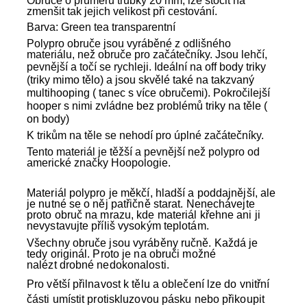
Obruče o průměru trubky 20 mm, lze stočit na
zmenšit tak jejich velikost při cestování.
Barva: Green tea transparentní
Polypro obruče jsou vyráběné z odlišného
materiálu, než obruče pro začátečníky. Jsou lehčí,
pevnější a točí se rychleji. Ideální
na off body triky
(triky mimo tělo) a jsou skvělé také na takzvaný
multihooping ( tanec s více obručemi). Pokročilejší
hooper s nimi zvládne bez problémů triky na těle (
on body)
K trikům na těle se nehodí pro úplné začátečníky.
Tento materiál je těžší a pevnější než polypro od
americké značky Hoopologie.
Materiál polypro je měkčí, hladší a poddajnější, ale
je nutné se o něj patřičně starat. Nenechávejte
proto obruč na mrazu, kde materiál křehne ani ji
nevystavujte příliš vysokým teplotám.
Všechny obruče jsou vyráběny ručně
. Každá je
tedy originál. Proto je na obruči možné
nalézt drobné nedokonalosti.
Pro větší přilnavost k tělu a oblečení lze do vnitřní
části umístit protiskluzovou pásku nebo přikoupit