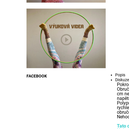
Popis
FACEBOOK
Diskuze
Pokro
Obruč
cm ne
napět
Polypr
rychle
obruče
Nehod
Tato 