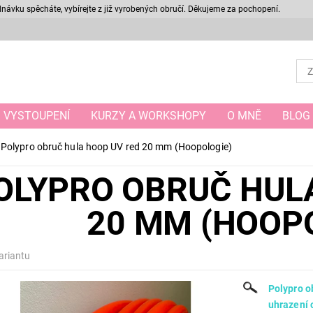
ávku spěcháte, vybírejte z již vyrobených obručí. Děkujeme za pochopení.
VYSTOUPENÍ
KURZY A WORKSHOPY
O MNĚ
BLOG
Polypro obruč hula hoop UV red 20 mm (Hoopologie)
OLYPRO OBRUČ HUL
20 MM (HOOP
ariantu
Polypro o
uhrazení 