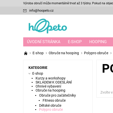
Výroba obručí může momentálně trvat až 3 týdny. Pokud na objedn
info
@
hoopeto.cz
ÚVODNÍ STRÁNKA
E-SHOP
HOOPING
E-shop
Obruče na hooping
Polypro obruče
P
KATEGORIE
E-shop
Kurzy a workshopy
SKLADEM K ODESLÁNÍ
Ohnivé vybavení
Obruče na hooping
Zvolte v
Obruče pro začátečníky
Fitness obruče
Dětské obruče
Polypro obruče