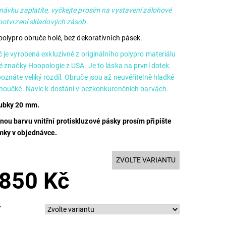
návku zaplatíte, vyčkejte prosím na vystavení zálohové
 potvrzení skladových zásob.
polypro obruče holé, bez dekorativních pásek.
 je vyrobená exkluzivně z originálního polypro materiálu
é značky Hoopologie z USA. Je to láska na první dotek.
znáte veliký rozdíl. Obruče jsou až neuvěřitelně hladké
ehoučké. Navíc k dostání v bezkonkurenčních barvách.
ubky 20 mm.
ou barvu vnitřní protiskluzové pásky prosím připište
ky v objednávce.
ZVOLTE VARIANTU
 850 Kč
T