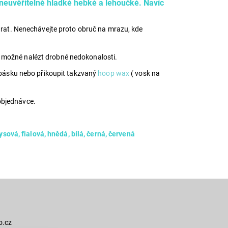
ž neuvěřitelně hladké hebké a lehoučké. Navíc
starat. Nenechávejte proto obruč na mrazu, kde
či možné nalézt drobné nedokonalosti.
ou pásku nebo přikoupit takzvaný
hoop wax
( vosk na
 objednávce.
sová, fialová, hnědá, bílá, černá, červená
o.cz