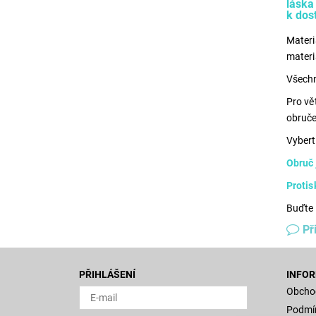
láska
k dos
Materi
materi
Všechn
Pro vě
obruče
Vybert
Obruč 
Protis
Buďte 
Př
PŘIHLÁŠENÍ
INFOR
Obcho
Podmín