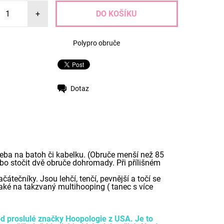
+
Polypro obruče
Dotaz
třeba na batoh či kabelku. (Obruče menší než 85
bo stočit dvě obruče dohromady. Při přílišném
átečníky. Jsou lehčí, tenčí, pevnější a točí se
 také na takzvaný multihooping ( tanec s více
od proslulé značky Hoopologie z USA. Je to