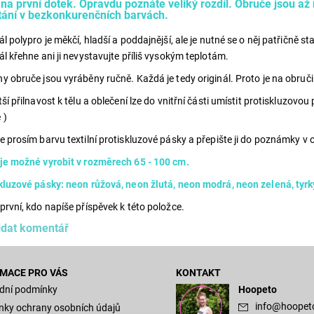
 na první dotek. Opravdu poznáte veliký rozdíl. Obruče jsou a
tání v bezkonkurenčních barvách.
ál polypro je měkčí, hladší a poddajnější, ale je nutné se o něj patřičně 
ál křehne ani ji nevystavujte příliš vysokým teplotám.
y obruče jsou vyráběny ručně. Každá je tedy originál. Proto je na obru
tší přilnavost k tělu a oblečení lze do vnitřní části umístit protiskluzov
 )
e prosím barvu textilní protiskluzové pásky a přepište ji do poznámky v
je možné vyrobit v rozměrech 65 - 100 cm.
kluzové pásky: neon růžová, neon žlutá, neon modrá, neon zelená, tyrky
první, kdo napíše příspěvek k této položce.
idat komentář
MACE PRO VÁS
KONTAKT
dní podmínky
Hoopeto
info
@
hoopet
ky ochrany osobních údajů