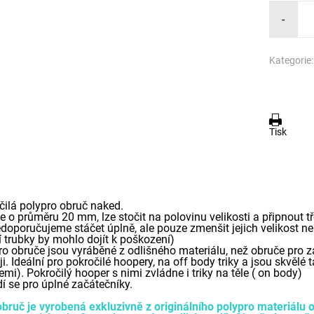
-
Kategorie:
Tisk
čilá polypro obruč naked.
e o průměru 20 mm, lze stočit na polovinu velikosti a připnout 
doporučujeme stáčet úplně, ale pouze zmenšit jejich velikost ne
í trubky by mohlo dojít k poškození)
o obruče jsou vyráběné z odlišného materiálu, než obruče pro zač
ji. Ideální pro pokročilé hoopery, na off body triky a jsou skvělé
mi). Pokročilý hooper s nimi zvládne i triky na těle ( on body)
í se pro úplné začátečníky.
obruč je vyrobená exkluzivně z originálního polypro materiálu 