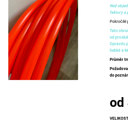
Než objed
faktury a
Pokročilé 
Tato obruč
od proslul
Opravdu po
hebké a l
Průměr tr
Požadovan
do poznám
od
VELIKOS