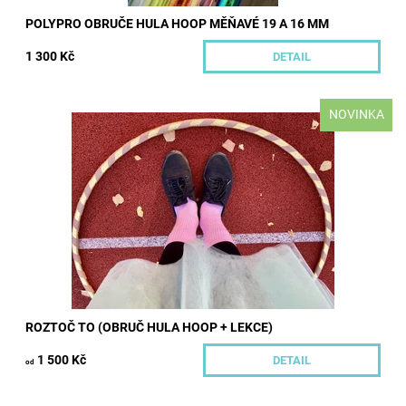
POLYPRO OBRUČE HULA HOOP MĚŇAVÉ 19 A 16 MM
1 300 Kč
DETAIL
NOVINKA
Začátečnická taneční nebo fitness obruč a soukromá lekce v
Praze v jednom. Roztoč to je skvělý produkt pro všechny
začátečníky, kteří chtějí...
Dostupnost:
Skladem
Kód:
583/IND
Značka:
Hoopeto
ROZTOČ TO (OBRUČ HULA HOOP + LEKCE)
1 500 Kč
DETAIL
od