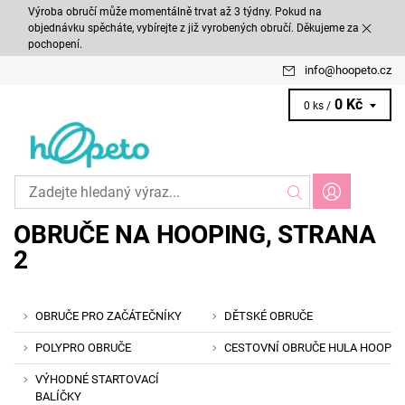
Výroba obručí může momentálně trvat až 3 týdny. Pokud na
objednávku spěcháte, vybírejte z již vyrobených obručí. Děkujeme za
pochopení.
info
@
hoopeto.cz
0 Kč
0 ks /
OBRUČE NA HOOPING
, STRANA
2
OBRUČE PRO ZAČÁTEČNÍKY
DĚTSKÉ OBRUČE
POLYPRO OBRUČE
CESTOVNÍ OBRUČE HULA HOOP
VÝHODNÉ STARTOVACÍ
BALÍČKY