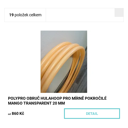
19
položek celkem
Těžší polypro obruče pro mírně pokročilé i začátečníky holé,
transparentní bez dekorativních pásek. Průměr trubky 20 mm.
Požadovaný rozměr...
Dostupnost:
Skladem
Kód:
450/70/POL2
Značka:
Hoopeto
POLYPRO OBRUČ HULAHOOP PRO MÍRNĚ POKROČILÉ
MANGO TRANSPARENT 20 MM
860 Kč
DETAIL
od