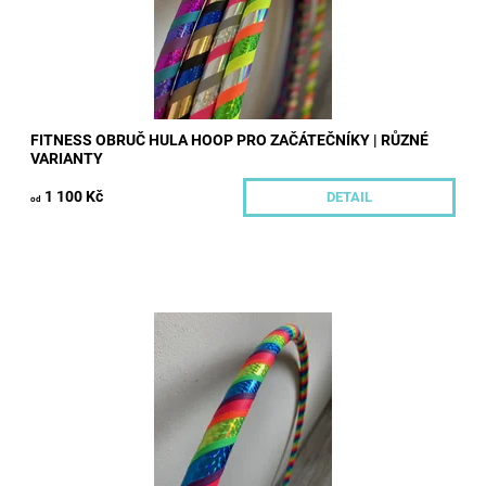
FITNESS OBRUČ HULA HOOP PRO ZAČÁTEČNÍKY | RŮZNÉ
VARIANTY
1 100 Kč
DETAIL
od
Tato obruč momentálně není skladem. Vyrobíme ji pro Vás a
zašleme cca týdne od přijetí platby. Fitness obruč hula hoop pro
začátečníky o průměru...
Dostupnost:
Skladem
Kód:
313
Značka:
Hoopeto