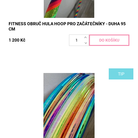
FITNESS OBRUČ HULA HOOP PRO ZAČÁTEČNÍKY - DUHA 95
CM
1 200 Kč
TIP
Velikosti a barvy obručí vyrábíme na míru cca do týdne od přijetí
platby. Pokročilé polypro obruče polepené dekorativní měňavou
páskou v 8...
Dostupnost:
Skladem
Kód:
483/PSY13
Značka:
Hoopeto