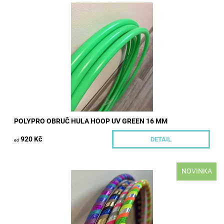
Polypro obruče pro Vás tvoříme na míru do 5 pracovních dnů
od uhrazení objednávky. Než objednávku zaplatíte, vyčkejte
prosím na vystavení zálohové...
Dostupnost:
Skladem
Kód:
462/65
Značka:
Hoopeto
POLYPRO OBRUČ HULA HOOP UV GREEN 16 MM
920 Kč
DETAIL
od
NOVINKA
Tyto obruče nejsou skladem. Vyrobíme je pro vás cca do 5-7
pracovních dnů od přijetí platby. Fitness obruč hula hoop pro
začátečníky o...
Dostupnost:
Skladem
Kód:
586/95
Značka:
Hoopeto