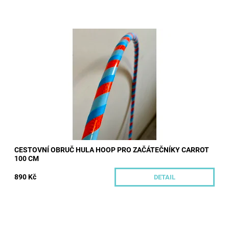
Tato obruč je skladem k odeslání. Obruč hula hoop pro
začátečníky o průměru trubky 20 mm, polepená dekorativní
páskou a protiskluzovými páskami,...
Dostupnost:
Skladem
Kód:
589/100
Značka:
Hoopeto
CESTOVNÍ OBRUČ HULA HOOP PRO ZAČÁTEČNÍKY CARROT
100 CM
890 Kč
DETAIL