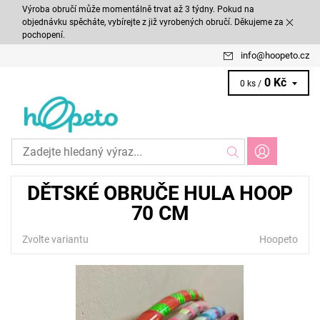
Výroba obručí může momentálně trvat až 3 týdny. Pokud na
objednávku spěcháte, vybírejte z již vyrobených obručí. Děkujeme za
pochopení.
info
@
hoopeto.cz
0 Kč
0 ks /
DĚTSKÉ OBRUČE HULA HOOP
70 CM
Zvolte variantu
Hoopeto