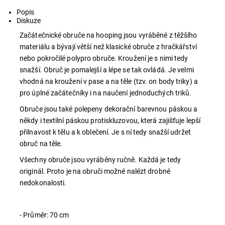
Tisk
Popis
Diskuze
Začátečnické obruče na hooping jsou vyráběné z těžšího
materiálu a bývají větší než klasické obruče z hračkářství
nebo pokročilé polypro obruče. Kroužení je s nimi tedy
snažší. Obruč je pomalejší a lépe se tak ovládá. Je velmi
vhodná na kroužení v pase a na těle (tzv. on body triky) a
pro úplné začátečníky i na naučení jednoduchých triků.
Obruče jsou také polepeny dekorační barevnou páskou a
někdy i textilní páskou protiskluzovou, která zajišťuje lepší
přilnavost k tělu a k oblečení. Je s ní tedy snažší udržet
obruč na těle.
Všechny obruče jsou vyráběny ručně
. Každá je tedy
originál. Proto je na obruči možné nalézt drobné
nedokonalosti.
- Průměr: 70 cm