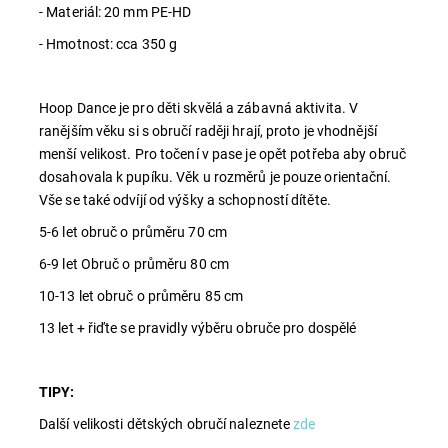
- Materiál: 20 mm PE-HD
- Hmotnost: cca 350 g
Hoop Dance je pro děti skvělá a zábavná aktivita. V
ranějším věku si s obručí raději hrají, proto je vhodnější
menší velikost. Pro točení v pase je opět potřeba aby obruč
dosahovala k pupíku. Věk u rozměrů je pouze orientační.
Vše se také odvíjí od výšky a schopností dítěte.
5-6 let obruč o průměru 70 cm
6-9 let Obruč o průměru 80 cm
10-13 let obruč o průměru 85 cm
13 let + řiďte se pravidly výběru obruče pro dospělé
TIPY:
Další velikosti dětských obručí naleznete
zde